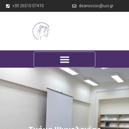
+30 26510 07410
deansocsc@uoi.gr