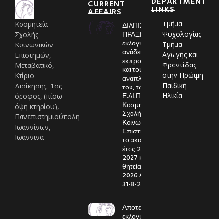
DEPARTMENT
CURRENT
LINKS
AFFAIRS
Τμήμα
Κοσμητεία
ΔΙΑΠΙΣΤΩΤΙΚΗ
ΠΡΑΞΗ
Ψυχολογίας
Σχολής
εκλογής και
Τμήμα
Κοινωνικών
ανάδειξης
Αγωγής και
Επιστημών,
εκπροσώπου
Φροντίδας
Μεταβατικό,
και του
στην Πρώιμη
Κτίριο
αναπληρωτή
Παιδική
Διοίκησης, 1ος
του, των μελών
Ε.ΔΙ.Π., στην
Ηλικία
όροφος, (πίσω
Κοσμητεία της
όψη κτηρίου),
Σχολής
Πανεπιστημιούπολη
Κοινωνικών
Ιωαννίνων,
Επιστημών, για
Ιωάννινα
το ακαδημαϊκό
έτος 2026-
2027 και με
θητεία από 1-9-
2026 έως και
31-8-2027
Αποτελέσματα
εκλογικής