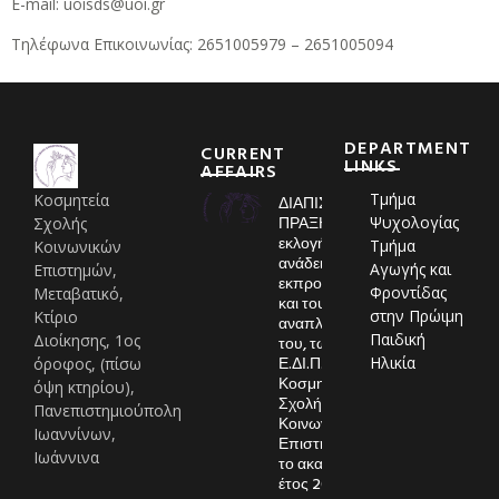
E-mail: uoisds@uoi.gr
Τηλέφωνα Επικοινωνίας: 2651005979 – 2651005094
DEPARTMENT
CURRENT
LINKS
AFFAIRS
Τμήμα
Κοσμητεία
ΔΙΑΠΙΣΤΩΤΙΚΗ
ΠΡΑΞΗ
Ψυχολογίας
Σχολής
εκλογής και
Τμήμα
Κοινωνικών
ανάδειξης
Αγωγής και
Επιστημών,
εκπροσώπου
Φροντίδας
Μεταβατικό,
και του
στην Πρώιμη
Κτίριο
αναπληρωτή
Παιδική
Διοίκησης, 1ος
του, των μελών
Ε.ΔΙ.Π., στην
Ηλικία
όροφος, (πίσω
Κοσμητεία της
όψη κτηρίου),
Σχολής
Πανεπιστημιούπολη
Κοινωνικών
Ιωαννίνων,
Επιστημών, για
Ιωάννινα
το ακαδημαϊκό
έτος 2026-