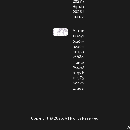
2027 και με
θητεία από 1-9-
2026 έως και
31-8-2027
Αποτελέσματα
εκλογικής
διαδικασίας για την
ανάδειξη
εκπροσώπου του
κλάδου ΕΔΙΠ
(Τακτικού και
Αναπληρωματικού)
στην Κοσμητεία
της Σχολής
Κοινωνικών
Επιστημών
Copyright © 2025. All Rights Reserved.