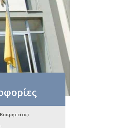
οφορίες
Κοσμητείας:
η
,