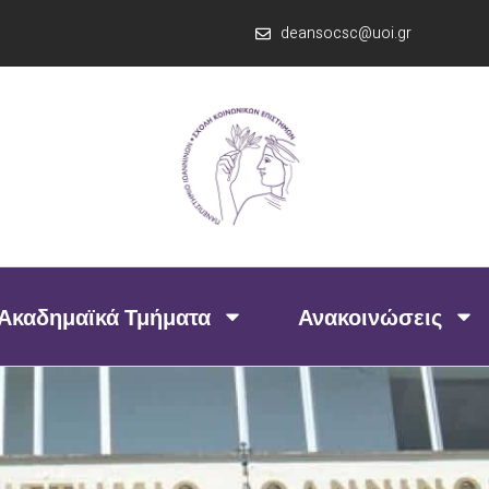
deansocsc@uoi.gr
Ακαδημαϊκά Τμήματα
Ανακοινώσεις