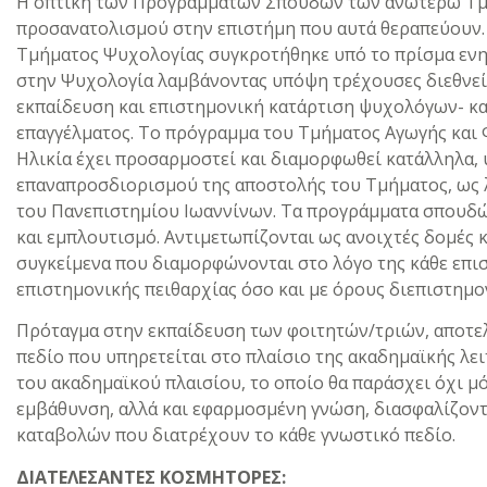
Η οπτική των Προγραμμάτων Σπουδών των ανωτέρω Τμ
προσανατολισμού στην επιστήμη που αυτά θεραπεύουν
Τμήματος Ψυχολογίας συγκροτήθηκε υπό το πρίσμα ε
στην Ψυχολογία λαμβάνοντας υπόψη τρέχουσες διεθνείς
εκπαίδευση και επιστημονική κατάρτιση ψυχολόγων- κ
επαγγέλματος. Το πρόγραμμα του Τμήματος Αγωγής και
Ηλικία έχει προσαρμοστεί και διαμορφωθεί κατάλληλα, 
επαναπροσδιορισμού της αποστολής του Τμήματος, ως 
του Πανεπιστημίου Ιωαννίνων. Τα προγράμματα σπουδώ
και εμπλουτισμό. Αντιμετωπίζονται ως ανοιχτές δομές 
συγκείμενα που διαμορφώνονται στο λόγο της κάθε επι
επιστημονικής πειθαρχίας όσο και με όρους διεπιστημο
Πρόταγμα στην εκπαίδευση των φοιτητών/τριών, αποτελε
πεδίο που υπηρετείται στο πλαίσιο της ακαδημαϊκής λει
του ακαδημαϊκού πλαισίου, το οποίο θα παράσχει όχι 
εμβάθυνση, αλλά και εφαρμοσμένη γνώση, διασφαλίζον
καταβολών που διατρέχουν το κάθε γνωστικό πεδίο.
ΔΙΑΤΕΛΕΣΑΝΤΕΣ ΚΟΣΜΗΤΟΡΕΣ: