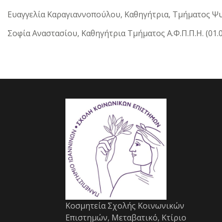
Ευαγγελία Καραγιαννοπούλου, Καθηγήτρια, Τμήματος Ψυχο
Σοφία Αναστασίου, Καθηγήτρια Τμήματος Α.Φ.Π.Π.Η. (01.0
Κοσμητεία Σχολής Κοινωνικών
Επιστημών, Μεταβατικό, Κτίριο