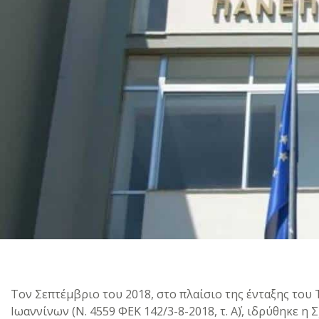
Τον Σεπτέμβριο του 2018, στο πλαίσιο της ένταξης του
Ιωαννίνων (Ν. 4559 ΦΕΚ 142/3-8-2018, τ. Α΄), ιδρύθηκε 