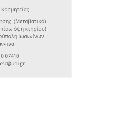
 Κοσμητείας
κησης (Μεταβατικό)
(πίσω όψη κτηρίου)
ούπολη Ιωαννίνων
άννινα
10 07410
ocsc@uoi.gr